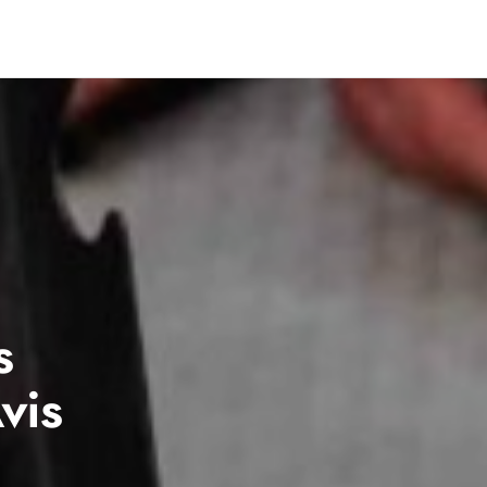
s
vis