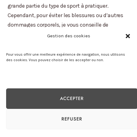
grande partie du type de sport à pratiquer.
Cependant, pour éviter les blessures ou d’autres
dommages corporels, je vous conseille de
toujours débuter avec un
poids léger
et
Gestion des cookies
d’augmenter progressivement
selon votre
capacité.
Pour vous offrir une meilleure expérience de navigation, nous utilisons
des cookies. Vous pouvez choisir de les accepter ou non.
Pour la musculation
Si vous cherchez à gagner du muscle ou de la
ACCEPTER
puissance en travaillant votre poids de corps, il
est préférable d’utiliser un gilet lesté
entre 20 et
REFUSER
40 kg.
Ce type de gilet vous permettra de réaliser
un grand nombre d’exercices au poids de corps