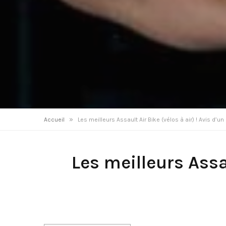
»
Accueil
Les meilleurs Assault Air Bike (vélos à air) ! Avis d’un
Les meilleurs Assau