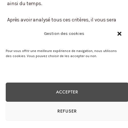
ainsi du temps.
Après avoir analysé tous ces critères, il vous sera
plus facile de trouver les genouillères pour
Gestion des cookies
crossfit et haltérophilie qui correspondent à vos
besoins. Si vous avez des questions, je vous
Pour vous offrir une meilleure expérience de navigation, nous utilisons
attends dans les commentaires.
des cookies. Vous pouvez choisir de les accepter ou non.
À très bientôt sur le blog de Meilleur du Sport,
ACCEPTER
REFUSER