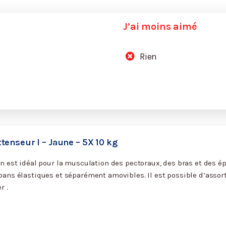
J’ai moins aimé
Rien
enseur I – Jaune – 5X 10 kg
n est idéal pour la musculation des pectoraux, des bras et des ép
ans élastiques et séparément amovibles. Il est possible d’assort
r .