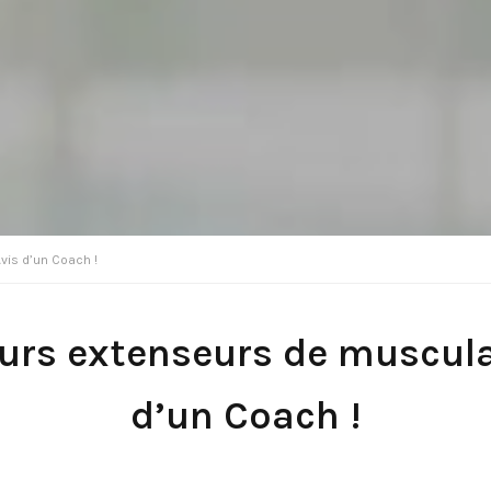
vis d’un Coach !
eurs extenseurs de muscula
d’un Coach !