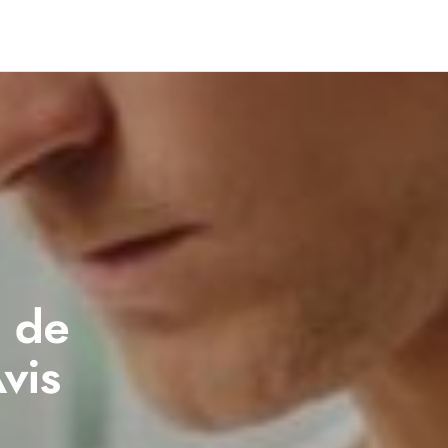
s de
vis