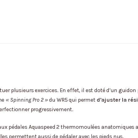
uer plusieurs exercices. En effet, il est doté d’un guidon 
ème
« Spinning Pro 2 »
du WR5 qui permet
d’ajuster la ré
perfectionner progressivement.
 aux pédales Aquaspeed 2 thermomoulées anatomiques av
les permettent aussi de pédaler avec les pieds nus.