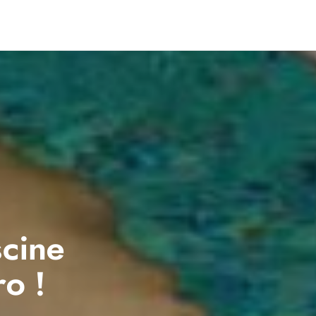
scine
ro !