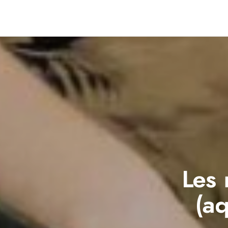
Les 
(aq