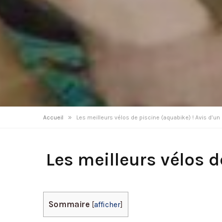
»
Accueil
Les meilleurs vélos de piscine (aquabike) ! Avis d’un 
Les meilleurs vélos d
Sommaire
[
afficher
]